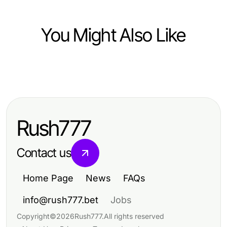
You Might Also Like
Vehicles
Top Innovations in Vehicle
Technology for 2024
Rush777
Contact us
Home Page
News
FAQs
info@rush777.bet
Jobs
Copyright
©
2026
Rush777
.
All rights reserved