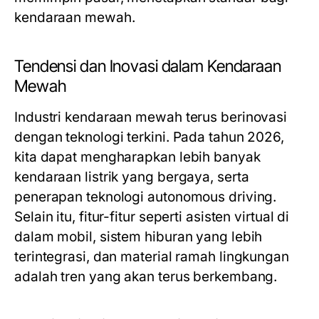
kendaraan mewah.
Tendensi dan Inovasi dalam Kendaraan
Mewah
Industri kendaraan mewah terus berinovasi
dengan teknologi terkini. Pada tahun 2026,
kita dapat mengharapkan lebih banyak
kendaraan listrik yang bergaya, serta
penerapan teknologi autonomous driving.
Selain itu, fitur-fitur seperti asisten virtual di
dalam mobil, sistem hiburan yang lebih
terintegrasi, dan material ramah lingkungan
adalah tren yang akan terus berkembang.