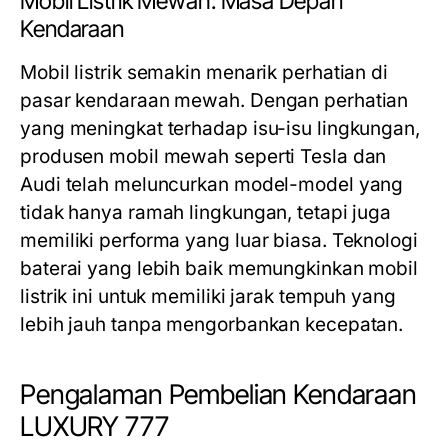
Mobil Listrik Mewah: Masa Depan
Kendaraan
Mobil listrik semakin menarik perhatian di
pasar kendaraan mewah. Dengan perhatian
yang meningkat terhadap isu-isu lingkungan,
produsen mobil mewah seperti Tesla dan
Audi telah meluncurkan model-model yang
tidak hanya ramah lingkungan, tetapi juga
memiliki performa yang luar biasa. Teknologi
baterai yang lebih baik memungkinkan mobil
listrik ini untuk memiliki jarak tempuh yang
lebih jauh tanpa mengorbankan kecepatan.
Pengalaman Pembelian Kendaraan
LUXURY 777