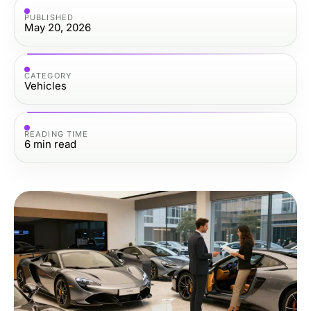
PUBLISHED
May 20, 2026
CATEGORY
Vehicles
READING TIME
6
min read