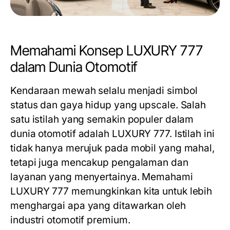
Memahami Konsep LUXURY 777
dalam Dunia Otomotif
Kendaraan mewah selalu menjadi simbol
status dan gaya hidup yang upscale. Salah
satu istilah yang semakin populer dalam
dunia otomotif adalah LUXURY 777. Istilah ini
tidak hanya merujuk pada mobil yang mahal,
tetapi juga mencakup pengalaman dan
layanan yang menyertainya. Memahami
LUXURY 777 memungkinkan kita untuk lebih
menghargai apa yang ditawarkan oleh
industri otomotif premium.