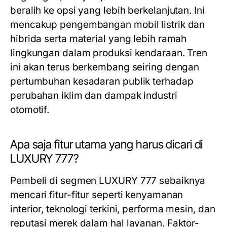
beralih ke opsi yang lebih berkelanjutan. Ini
mencakup pengembangan mobil listrik dan
hibrida serta material yang lebih ramah
lingkungan dalam produksi kendaraan. Tren
ini akan terus berkembang seiring dengan
pertumbuhan kesadaran publik terhadap
perubahan iklim dan dampak industri
otomotif.
Apa saja fitur utama yang harus dicari di
LUXURY 777?
Pembeli di segmen LUXURY 777 sebaiknya
mencari fitur-fitur seperti kenyamanan
interior, teknologi terkini, performa mesin, dan
reputasi merek dalam hal layanan. Faktor-