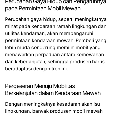
Perubahan Gaya Hidup dan Pengaruhnya
pada Permintaan Mobil Mewah
Perubahan gaya hidup, seperti meningkatnya
minat pada kendaraan ramah lingkungan dan
utilitas kendaraan, akan mempengaruhi
permintaan kendaraan mewah. Pembeli yang
lebih muda cenderung memilih mobil yang
menawarkan perpaduan antara kemewahan
dan keberlanjutan, sehingga produsen harus
beradaptasi dengan tren ini.
Pergeseran Menuju Mobilitas
Berkelanjutan dalam Kendaraan Mewah
Dengan meningkatnya kesadaran akan isu
lingkungan, banyak produsen mobil mewah