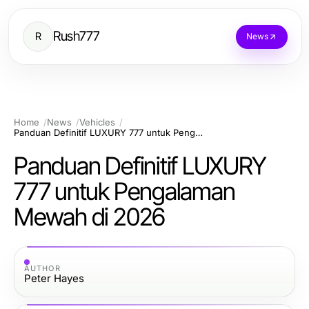
Rush777
R
News
Home
News
Vehicles
Panduan Definitif LUXURY 777 untuk Pengalaman Mewah di 2026
Panduan Definitif LUXURY
777 untuk Pengalaman
Mewah di 2026
AUTHOR
Peter Hayes