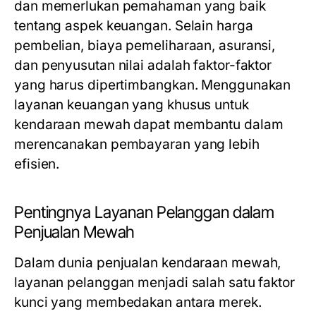
dan memerlukan pemahaman yang baik
tentang aspek keuangan. Selain harga
pembelian, biaya pemeliharaan, asuransi,
dan penyusutan nilai adalah faktor-faktor
yang harus dipertimbangkan. Menggunakan
layanan keuangan yang khusus untuk
kendaraan mewah dapat membantu dalam
merencanakan pembayaran yang lebih
efisien.
Pentingnya Layanan Pelanggan dalam
Penjualan Mewah
Dalam dunia penjualan kendaraan mewah,
layanan pelanggan menjadi salah satu faktor
kunci yang membedakan antara merek.